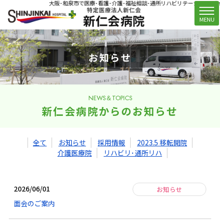
大阪･和泉市で医療･看護･介護･福祉相談･通所リハビリテーション(デイ
t
MENU
o
g
g
お知らせ
l
e
n
a
v
NEWS＆TOPICS
i
新仁会病院からのお知らせ
g
a
t
全て
お知らせ
採用情報
2023.5 移転開院
i
介護医療院
リハビリ･通所リハ
o
n
2026/06/01
お知らせ
面会のご案内