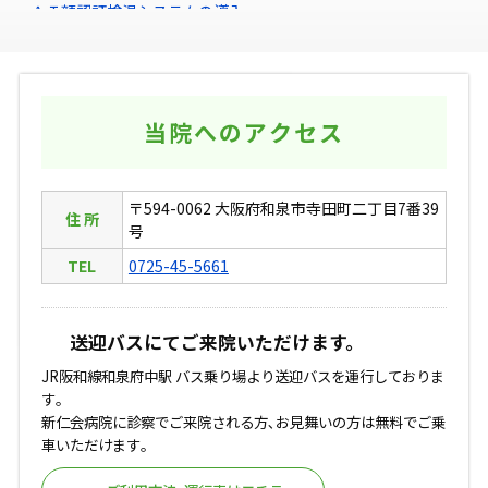
ＡＩ顔認証検温システムの導入
2019/05/01
お知らせ
院長・副院長・理事長就任のお知らせ
当院へのアクセス
2011/05/01
お知らせ
〒594-0062 大阪府和泉市寺田町二丁目7番39
認知症対応型協同生活介護（グループホーム） いずみ池上の
住 所
号
里がオープンしました
TEL
0725-45-5661
送迎バスにてご来院いただけます。
JR阪和線和泉府中駅 バス乗り場より送迎バスを運行しておりま
す｡
新仁会病院に診察でご来院される方､お見舞いの方は無料でご乗
車いただけます｡