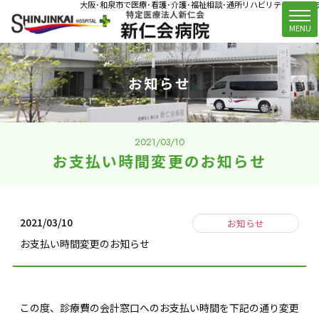
大阪･和泉市で医療･看護･介護･福祉相談･通所リハビリテーション(デ
t
MENU
o
g
g
お知らせ
l
e
n
a
v
2021/03/10
i
お支払い時間変更のお知らせ
g
a
t
i
2021/03/10
お知らせ
o
お支払い時間変更のお知らせ
n
この度、診療費の会計窓口へのお支払い時間を下記の通り変更