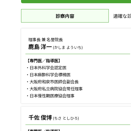
診察内容
適確な
理事長 兼 名誉院長
鹿島 洋一
(かしま よういち)
【専門医／指導医】
・日本外科学会認定医
・日本麻酔科学会標榜医
・大阪府和泉市医師会副会長
・大阪府私立病院協会常任理事
・日本慢性期医療協会理事
千佐 俊博
(ちさ としひろ)