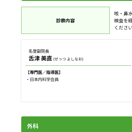
咳・鼻
診察内容
検査を
くださ
名誉副院長
舌津 美直
(ぜっつ よしなお)
【専門医／指導医】
・日本内科学会員
外科