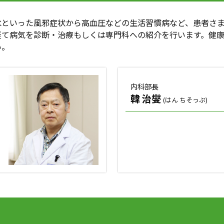
水といった風邪症状から高血圧などの生活習慣病など、患者さ
経て病気を診断・治療もしくは専門科への紹介を行います。健
い。
内科部長
韓 治燮
(はん ちそっぷ)