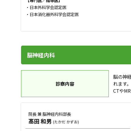
【専門医／指導医】
・日本外科学会認定医
・日本消化器外科学会認定医
脳神経内科
脳の神
診察内容
れます
CTや
院長 兼 脳神経内科部長
髙田 和男
(たかだ かずお)