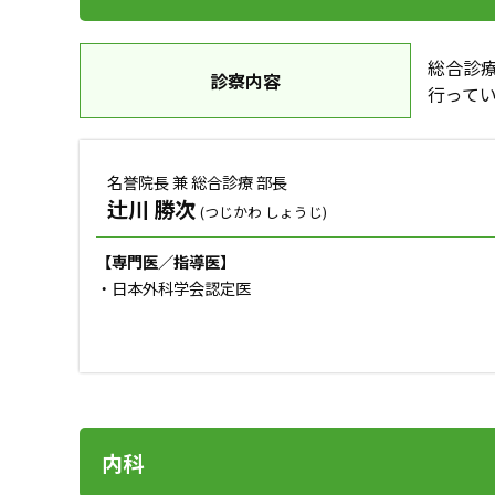
総合診
診察内容
行って
名誉院長 兼 総合診療 部長
辻川 勝次
(つじかわ しょうじ)
【専門医／指導医】
・日本外科学会認定医
内科