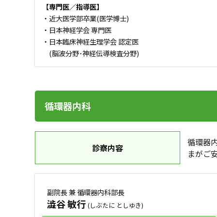
【専門医／指導医】
・近大医学部卒業(医学博士)
・日本神経学会 専門医
・日本臨床神経生理学会 認定医
(脳波分野･神経伝導検査分野)
循環器内科
循環器
診察内容
まがご
副院長 兼 循環器内科部長
澁谷 敏行
(しぶたに としゆき)