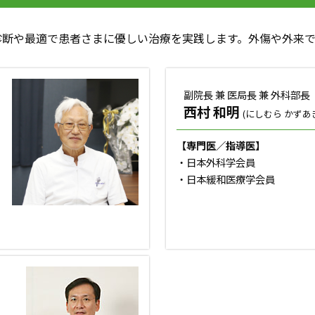
診断や最適で患者さまに優しい治療を実践します。外傷や外来で
副院長 兼 医局長 兼 外科部長
西村 和明
(にしむら かずあ
【専門医／指導医】
・日本外科学会員
・日本緩和医療学会員