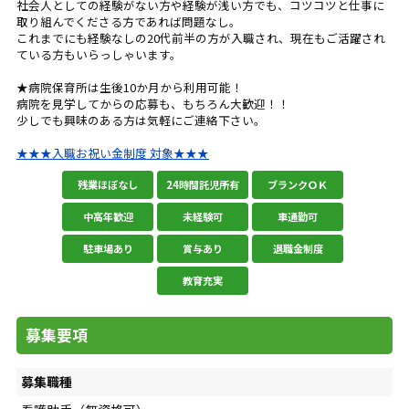
社会人としての経験がない方や経験が浅い方でも、コツコツと仕事に
取り組んでくださる方であれば問題なし。
これまでにも経験なしの20代前半の方が入職され、現在もご活躍され
ている方もいらっしゃいます。
★病院保育所は生後10か月から利用可能！
病院を見学してからの応募も、もちろん大歓迎！！
少しでも興味のある方は気軽にご連絡下さい。
★★★入職お祝い金制度 対象★★★
残業ほぼなし
24時間託児所有
ブランクＯＫ
中高年歓迎
未経験可
車通勤可
駐車場あり
賞与あり
退職金制度
教育充実
募集要項
募集職種