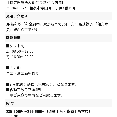
【特定医療法人新仁会 新仁会病院】
〒594-0062 和泉市寺田町二丁目7番39号
交通アクセス
JR阪和線「和泉府中」駅から車で5分／泉北高速鉄道 「和泉中
央」駅から車で5分
勤務時間
■シフト制
1）08:50～17:00
2）16:30～09:30
■その他
早出・遅出勤務あり
■7時間20分勤務（休憩50分）となります。
■夜勤回数月平均4回
※ご家庭の事情など考慮します。
給 与
235,500円～299,500円（皆勤手当・夜勤手当含む）
（内訳）