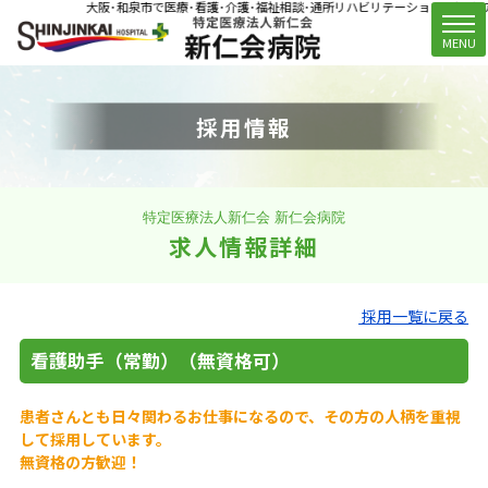
大阪･和泉市で医療･看護･介護･福祉相談･通所リハビリテーション(デイケア)
t
MENU
o
g
g
採用情報
l
e
n
a
v
特定医療法人新仁会 新仁会病院
i
求人情報詳細
g
a
t
採用一覧に戻る
i
o
看護助手（常勤）（無資格可）
n
患者さんとも日々関わるお仕事になるので、その方の人柄を重視
して採用しています。
無資格の方歓迎！