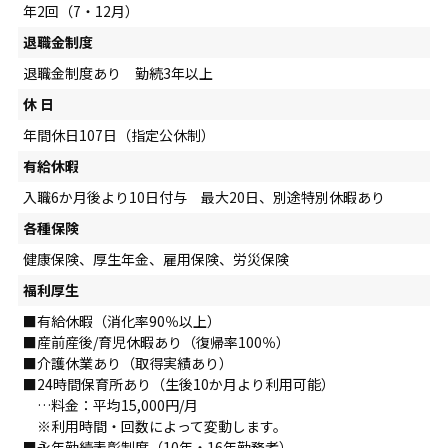
年2回（7・12月）
退職金制度
退職金制度あり 勤続3年以上
休 日
年間休日107日（指定公休制）
有給休暇
入職6か月後より10日付与 最大20日、別途特別休暇あり
各種保険
健康保険、厚生年金、雇用保険、労災保険
福利厚生
■有給休暇（消化率90％以上）
■産前産後/育児休暇あり（復帰率100％）
■介護休業あり（取得実績あり）
■24時間保育所あり（生後10か月より利用可能）
…料金：平均15,000円/月
※利用時間・回数によって変動します。
■永年勤続表彰制度（10年・16年勤務者）