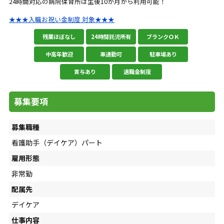
24時間対応の病院保育所は生後10か月から利用可能！
★★★入職お祝い金制度 対象★★★
残業ほぼなし
24時間託児所有
ブランクＯＫ
中高年歓迎
車通勤可
駐車場あり
賞与あり
退職金制度
募集要項
募集職種
看護助手（デイケア）パート
雇用形態
非常勤
配属先
デイケア
仕事内容