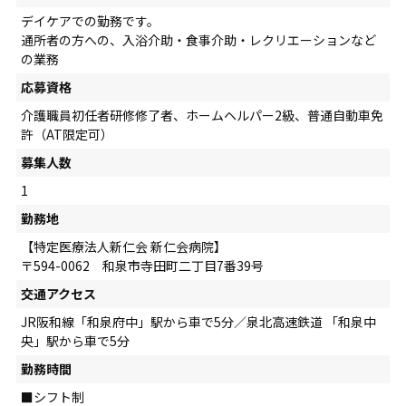
デイケアでの勤務です。
通所者の方への、入浴介助・食事介助・レクリエーションなど
の業務
応募資格
介護職員初任者研修修了者、ホームヘルパー2級、普通自動車免
許（AT限定可）
募集人数
1
勤務地
【特定医療法人新仁会 新仁会病院】
〒594-0062 和泉市寺田町二丁目7番39号
交通アクセス
JR阪和線「和泉府中」駅から車で5分／泉北高速鉄道 「和泉中
央」駅から車で5分
勤務時間
■シフト制