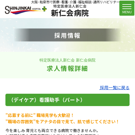
大阪･和泉市で医療･看護･介護･福祉相談･通所リハビリテーション(デイ
t
MENU
o
g
g
採用情報
l
e
n
a
v
特定医療法人新仁会 新仁会病院
i
求人情報詳細
g
a
t
採用一覧に戻る
i
o
（デイケア）看護助手（パート）
n
”応募する前に” 職場見学も大歓迎！
”職場の雰囲気”をアナタの目で見て、肌で感じてください！
今を楽しみ 育児とも両立できる病院で働きませんか。