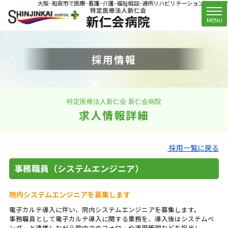
大阪･和泉市で医療･看護･介護･福祉相談･通所リハビリテーション(デイケア)
t
MENU
o
g
g
採用情報
l
e
n
a
v
特定医療法人新仁会 新仁会病院
i
求人情報詳細
g
a
t
採用一覧に戻る
i
o
事務職員（システムエンジニア）
n
院内システムエンジニアを募集します
電子カルテ導入に伴い、院内システムエンジニアを募集します。
事務職員として電子カルテ導入に関する業務を、導入後はシステムベ
ンダーと連携しながら院内でのフォローや運用管理などを担当し、