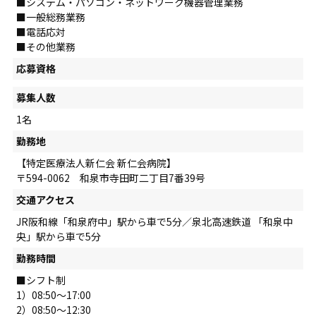
■システム・パソコン・ネットワーク機器管理業務
■一般総務業務
■電話応対
■その他業務
応募資格
募集人数
1名
勤務地
【特定医療法人新仁会 新仁会病院】
〒594-0062 和泉市寺田町二丁目7番39号
交通アクセス
JR阪和線「和泉府中」駅から車で5分／泉北高速鉄道 「和泉中
央」駅から車で5分
勤務時間
■シフト制
1）08:50～17:00
2）08:50～12:30